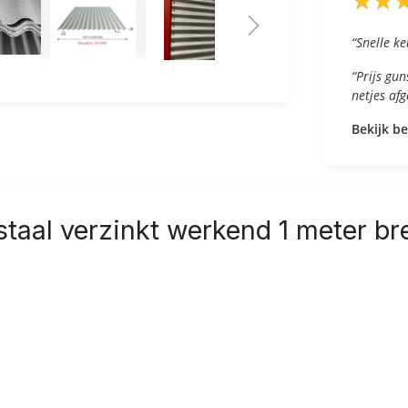
★
★
★
★
“Snelle ke
“Prijs gu
netjes af
Bekijk b
staal verzinkt werkend 1 meter br