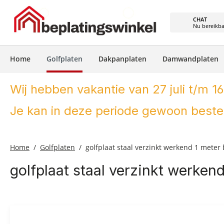
e zoekopdracht
Ga naar de hoofdnavigatie
CHAT
Nu bereikb
Home
Golfplaten
Dakpanplaten
Damwandplaten
Wij hebben vakantie van 27 juli t/m 16
Je kan in deze periode gewoon bestel
Home
Golfplaten
golfplaat staal verzinkt werkend 1 meter
golfplaat staal verzinkt werken