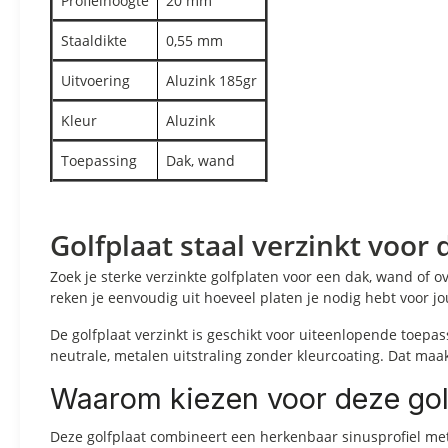
Profielhoogte
20 mm
Staaldikte
0,55 mm
Uitvoering
Aluzink 185gr
Kleur
Aluzink
Toepassing
Dak, wand
Golfplaat staal verzinkt voor
Zoek je sterke verzinkte golfplaten voor een dak, wand of 
reken je eenvoudig uit hoeveel platen je nodig hebt voor jo
De golfplaat verzinkt is geschikt voor uiteenlopende toepa
neutrale, metalen uitstraling zonder kleurcoating. Dat maak
Waarom kiezen voor deze gol
Deze golfplaat combineert een herkenbaar sinusprofiel met