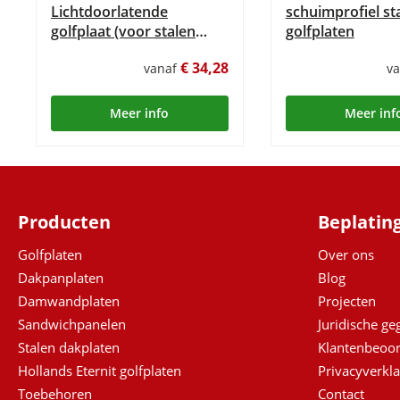
Lichtdoorlatende
schuimprofiel st
golfplaat (voor stalen
golfplaten
golfplaat)
€ 34,28
vanaf
v
Meer info
Meer inf
Producten
Beplatin
Golfplaten
Over ons
Dakpanplaten
Blog
Damwandplaten
Projecten
Sandwichpanelen
Juridische g
Stalen dakplaten
Klantenbeoor
Hollands Eternit golfplaten
Privacyverkla
Toebehoren
Contact