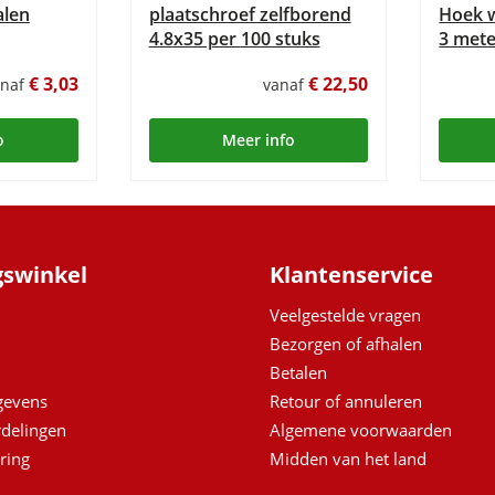
alen
plaatschroef zelfborend
Hoek w
4.8x35 per 100 stuks
3 mete
€ 3,03
€ 22,50
anaf
vanaf
o
Meer info
gswinkel
Klantenservice
Veelgestelde vragen
Bezorgen of afhalen
Betalen
egevens
Retour of annuleren
delingen
Algemene voorwaarden
ring
Midden van het land