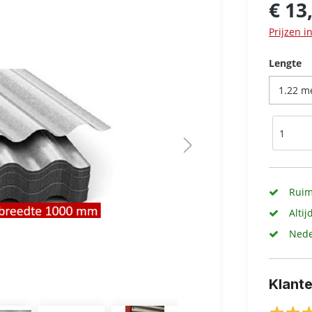
€ 13
Prijzen i
Lengte
Ruim
Altij
Nede
Klant