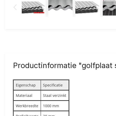
Productinformatie "golfplaat 
Eigenschap
Specificatie
Materiaal
Staal verzinkt
Werkbreedte
1000 mm