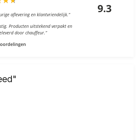
★
★
★
★
★
★
9.3
urige aflevering en klantvriendelijk.”
nstig. Producten uitstekend verpakt en
geleverd door chauffeur.”
eoordelingen
eed"