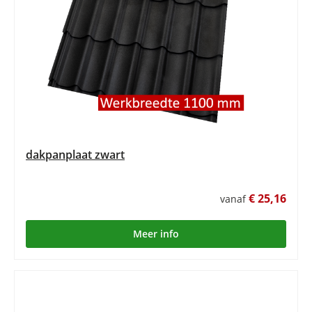
dakpanplaat zwart
€ 25,16
vanaf
Meer info