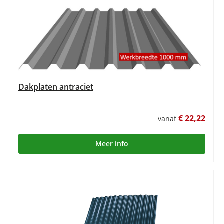
Dakplaten antraciet
€ 22,22
vanaf
Meer info