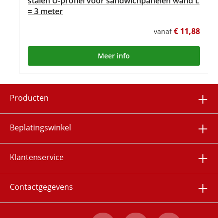
stalen U-profiel voor sandwichpanelen wand L
= 3 meter
€ 11,88
vanaf
Meer info
Producten
Beplatingswinkel
Klantenservice
Contactgegevens