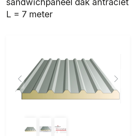
sandwichpaneel dak antraciet
L = 7 meter