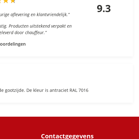
★
★
★
★
★
★
9.3
urige aflevering en klantvriendelijk.”
nstig. Producten uitstekend verpakt en
geleverd door chauffeur.”
eoordelingen
e gootzijde. De kleur is antraciet RAL 7016
Contactgegevens