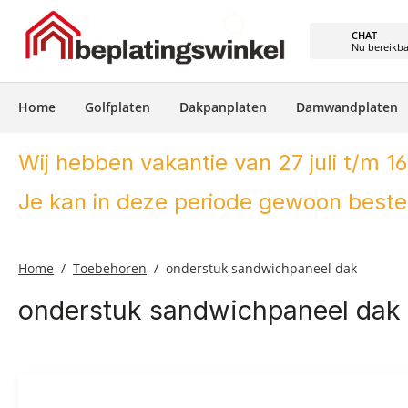
e zoekopdracht
Ga naar de hoofdnavigatie
CHAT
Nu bereikb
Home
Golfplaten
Dakpanplaten
Damwandplaten
Wij hebben vakantie van 27 juli t/m 16
Je kan in deze periode gewoon bestel
Home
Toebehoren
onderstuk sandwichpaneel dak
onderstuk sandwichpaneel dak