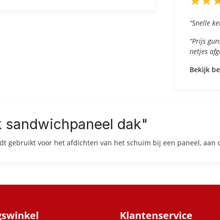
★
★
★
★
“Snelle ke
“Prijs gu
netjes af
Bekijk b
k sandwichpaneel dak"
dt gebruikt voor het afdichten van het schuim bij een paneel, aan d
gswinkel
Klantenservice