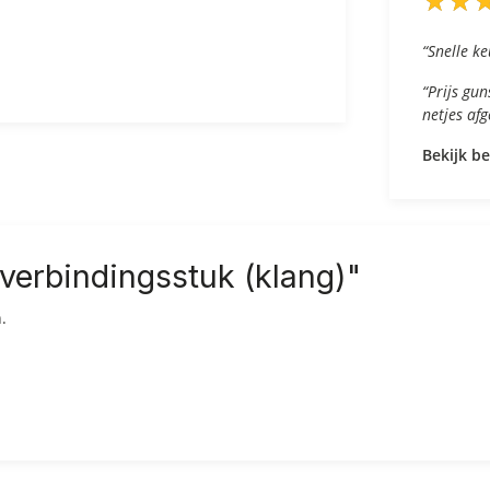
★
★
★
★
“Snelle ke
“Prijs gu
netjes af
Bekijk b
 verbindingsstuk (klang)"
.