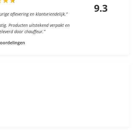
★
★
★
★
★
★
9.3
urige aflevering en klantvriendelijk.”
nstig. Producten uitstekend verpakt en
geleverd door chauffeur.”
eoordelingen