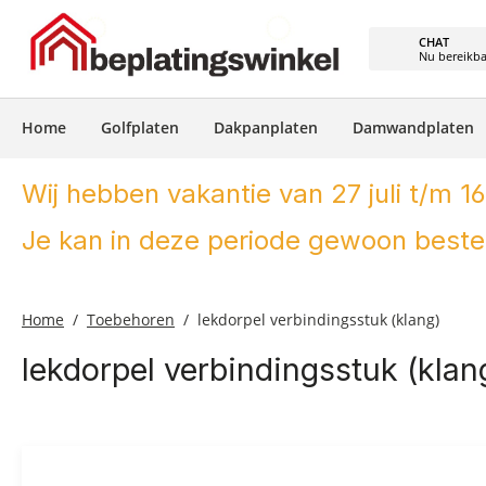
e zoekopdracht
Ga naar de hoofdnavigatie
CHAT
Nu bereikb
Home
Golfplaten
Dakpanplaten
Damwandplaten
Wij hebben vakantie van 27 juli t/m 16
Je kan in deze periode gewoon bestel
Home
Toebehoren
lekdorpel verbindingsstuk (klang)
lekdorpel verbindingsstuk (klan