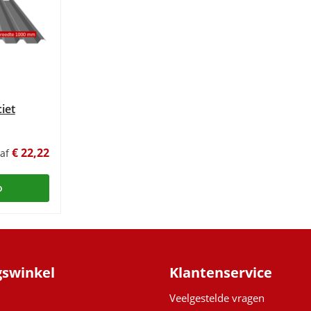
iet
€ 22,22
naf
o
gswinkel
Klantenservice
Veelgestelde vragen