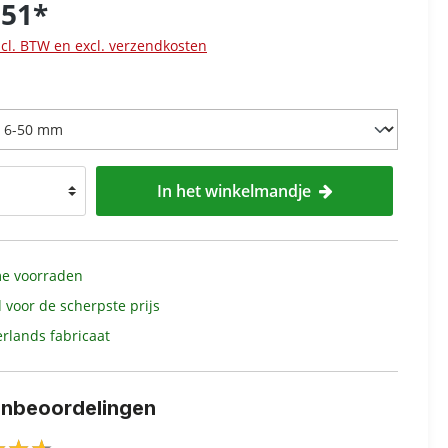
,51*
ncl. BTW en excl. verzendkosten
In het winkelmandje
e voorraden
d voor de scherpste prijs
rlands fabricaat
enbeoordelingen