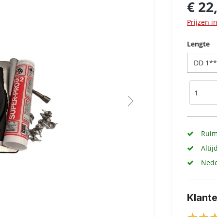
€ 22
Prijzen i
Lengte
Ruim
Altij
Nede
Klant