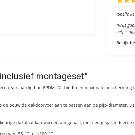
★
★
★
★
“Snelle ke
“Prijs gu
netjes af
Bekijk b
inclusief montageset"
eren, vervaardigd uit EPDM. Dit biedt een maximale bescherming 
p de bouw de dakdoorvoer aan te passen aan de pijp-diameter. De 
lekeurige dakplaat kan worden aangepast, mét een gegarandeerde ma
en van -55 ˚C tot +100 ˚C.