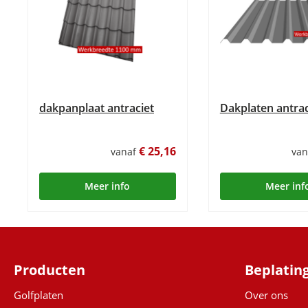
dakpanplaat antraciet
Dakplaten antrac
€ 25,16
vanaf
va
Meer info
Meer inf
Producten
Beplatin
Golfplaten
Over ons