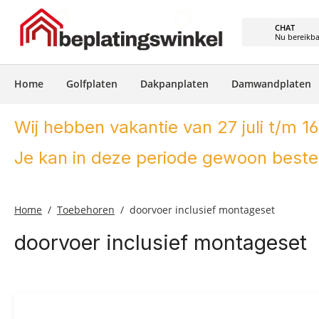
e zoekopdracht
Ga naar de hoofdnavigatie
CHAT
Nu bereikb
Home
Golfplaten
Dakpanplaten
Damwandplaten
Wij hebben vakantie van 27 juli t/m 16
Je kan in deze periode gewoon bestel
Home
Toebehoren
doorvoer inclusief montageset
doorvoer inclusief montageset