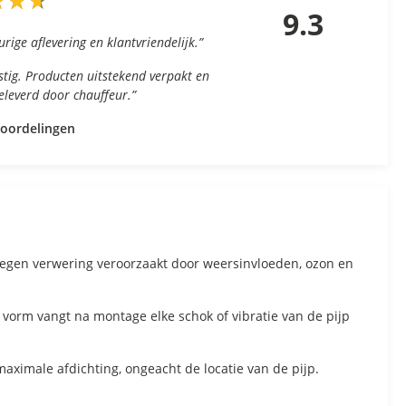
★
★
★
★
★
★
9.3
urige aflevering en klantvriendelijk.”
nstig. Producten uitstekend verpakt en
geleverd door chauffeur.”
eoordelingen
tegen verwering veroorzaakt door weersinvloeden, ozon en
vorm vangt na montage elke schok of vibratie van de pijp
ximale afdichting, ongeacht de locatie van de pijp.