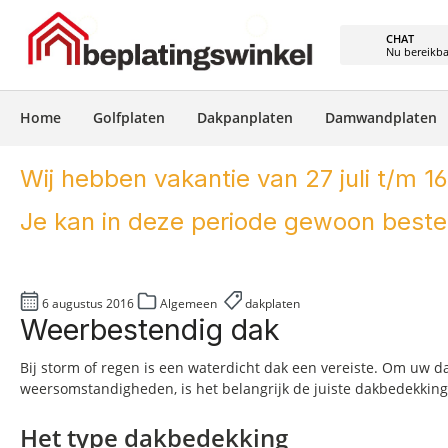
e zoekopdracht
Ga naar de hoofdnavigatie
CHAT
Nu bereikb
Home
Golfplaten
Dakpanplaten
Damwandplaten
Wij hebben vakantie van 27 juli t/m 16
Je kan in deze periode gewoon bestel
6 augustus 2016
Algemeen
dakplaten
Weerbestendig dak
Bij storm of regen is een waterdicht dak een vereiste. Om uw 
weersomstandigheden, is het belangrijk de juiste dakbedekking
Het type dakbedekking