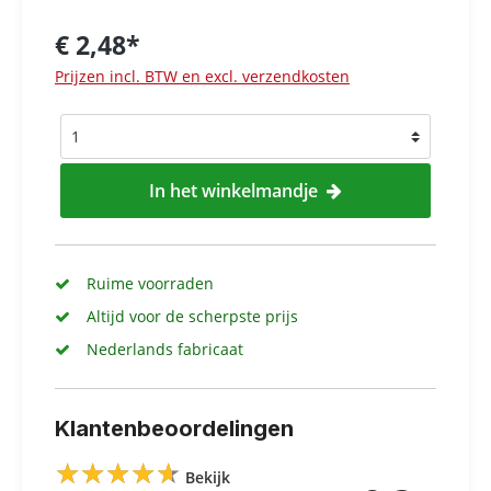
€ 2,48*
Prijzen incl. BTW en excl. verzendkosten
In het winkelmandje
Ruime voorraden
Altijd voor de scherpste prijs
Nederlands fabricaat
Klantenbeoordelingen
★
★
★
★
★
★
★
★
★
★
Bekijk