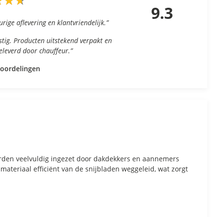
★
★
★
★
★
★
9.3
urige aflevering en klantvriendelijk.”
nstig. Producten uitstekend verpakt en
geleverd door chauffeur.”
eoordelingen
orden veelvuldig ingezet door dakdekkers en aannemers
teriaal efficiënt van de snijbladen weggeleid, wat zorgt