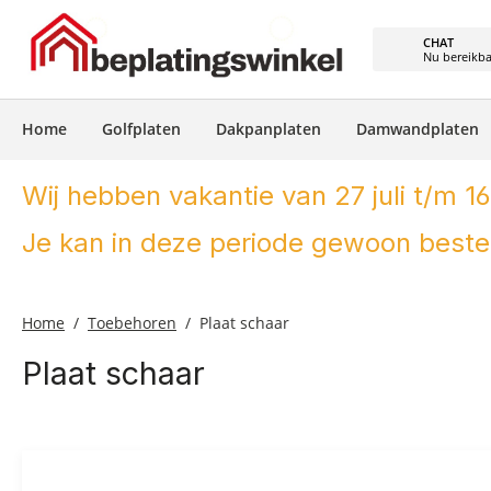
e zoekopdracht
Ga naar de hoofdnavigatie
CHAT
Nu bereikb
Home
Golfplaten
Dakpanplaten
Damwandplaten
Wij hebben vakantie van 27 juli t/m 16
Je kan in deze periode gewoon bestel
Home
Toebehoren
Plaat schaar
Plaat schaar