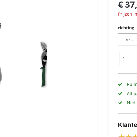
€ 37
Prijzen i
richting
Ruim
Altij
Nede
Klant