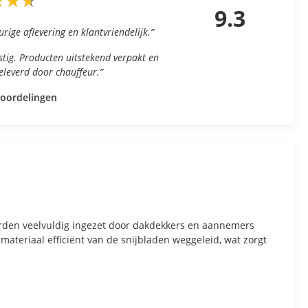
★
★
★
★
★
★
9.3
urige aflevering en klantvriendelijk.”
nstig. Producten uitstekend verpakt en
geleverd door chauffeur.”
eoordelingen
orden veelvuldig ingezet door dakdekkers en aannemers
teriaal efficiënt van de snijbladen weggeleid, wat zorgt