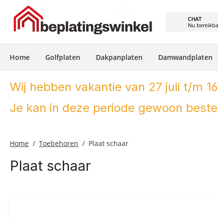
e zoekopdracht
Ga naar de hoofdnavigatie
CHAT
Nu bereikb
Home
Golfplaten
Dakpanplaten
Damwandplaten
Wij hebben vakantie van 27 juli t/m 16
Je kan in deze periode gewoon bestel
Home
Toebehoren
Plaat schaar
Plaat schaar