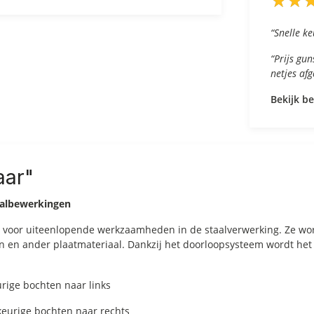
★
★
★
★
“Snelle ke
“Prijs gu
netjes af
Bekijk b
aar"
taalbewerkingen
al voor uiteenlopende werkzaamheden in de staalverwerking. Ze w
n ander plaatmateriaal. Dankzij het doorloopsysteem wordt het ma
rige bochten naar links
eurige bochten naar rechts