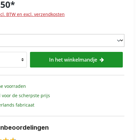
,50*
ncl. BTW en excl. verzendkosten
In het winkelmandje
e voorraden
d voor de scherpste prijs
rlands fabricaat
enbeoordelingen