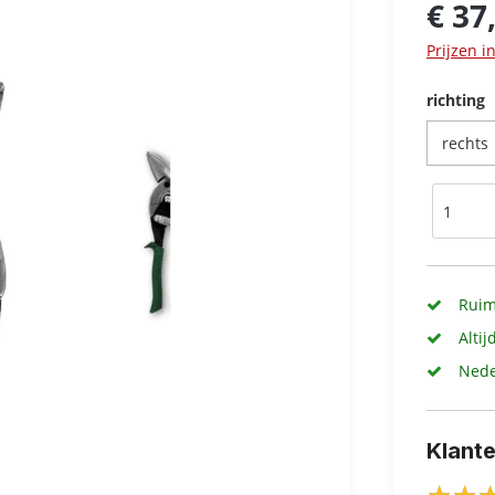
€ 37
Prijzen i
richting
Ruim
Altij
Nede
Klant