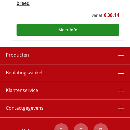
breed
€ 38,14
vanaf
Meer info
Producten
Beplatingswinkel
Klantenservice
Contactgegevens