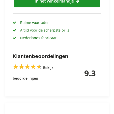
In het winkelmandje
Ruime voorraden
Altijd voor de scherpste prijs
Nederlands fabricaat
Klantenbeoordelingen
★
★
★
★
★
★
★
★
★
★
Bekijk
9.3
beoordelingen